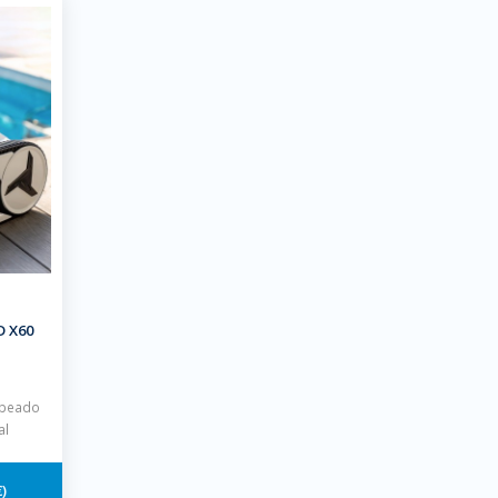
D X60
apeado
al
€