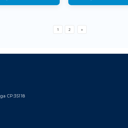
1
2
»
aga CP:35118