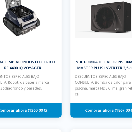
AC LIMPIAFONDOS ELÉCTRICO
NDE BOMBA DE CALOR PISCINA
RE 4400 IQ VOYAGER
MASTER PLUS INVERTER 3,5-1
GAS R32, CON WIFI INCORP
NTOS ESPECIALES BAJO
DESCUENTOS ESPECIALES BAJO
TA. Robot, de bateria marca
CONSULTA. Bomba de calor para
a Zodiac fondo y paredes.
piscina, marca NDE Clima, gran re
ca
1360,00 €
1867,00 