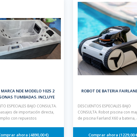
 MARCA NDE MODELO 102S 2
ROBOT DE BATERIA FAIRLAN
SONAS TUMBADAS. INCLUYE
CUBIERTA ISOTERMICA
TO ESPECIALES BAJO CONSULTA.
DESCUENTOS ESPECIALES BAJO
asajes de importación directa,
CONSULTA. Robot piscina con m
amplio con repuestos
de piscina Fairland X60 a bateria, 
4890,00 €
1229,00 