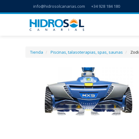
info@hidrosolcanarias.com
+34 928 184 180
Tienda
Piscinas, talasoterapias, spas, saunas
Zodi