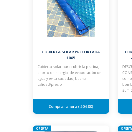
CUBIERTA SOLAR PRECORTADA
CO
10X5
Cubierta solar para cubrir la piscina,
DESCU
ahorro de energia, de evaporación de
CONSU
agua y evita suciedad, buena
compl
calidad/precio
bomba
sumid
504,00
OFERTA
OFERT