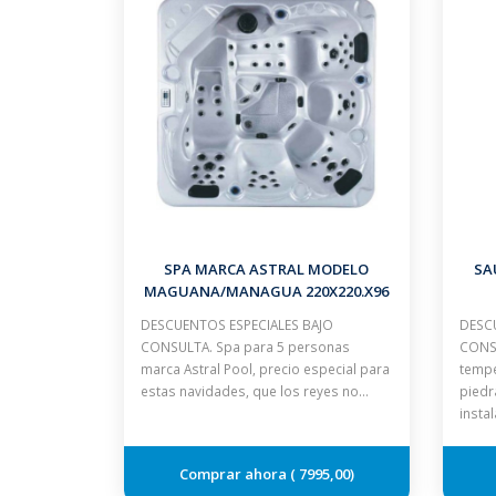
SPA MARCA ASTRAL MODELO
SA
MAGUANA/MANAGUA 220X220.X96
CM 5 PLAZAS BLANCO MUEBLE GRIS
DESCUENTOS ESPECIALES BAJO
DESCU
CON ESCALERA Y CUBIERTA
CONSULTA. Spa para 5 personas
CONSU
marca Astral Pool, precio especial para
tempe
estas navidades, que los reyes no…
piedr
insta
7995,00