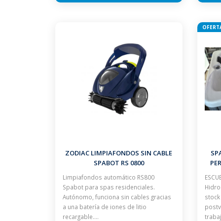
OFERT
ZODIAC LIMPIAFONDOS SIN CABLE
SP
SPABOT RS 0800
PE
Limpiafondos automático RS800
ESCUE
Spabot para spas residenciales.
Hidro
Autónomo, funciona sin cables gracias
stock
a una batería de iones de litio
postv
recargable.…
traba