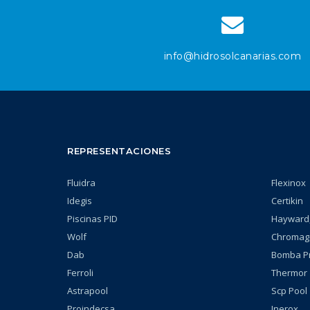
info@hidrosolcanarias.com
REPRESENTACIONES
Fluidra
Flexinox
Idegis
Certikin
Piscinas PID
Hayward,
Wolf
Chromag
Dab
Bomba P
Ferroli
Thermor
Astrapool
Scp Pool
Proindecsa
Inerox