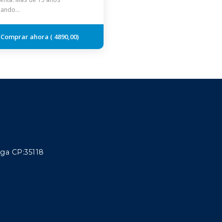
jando…
4890,00
aga CP:35118