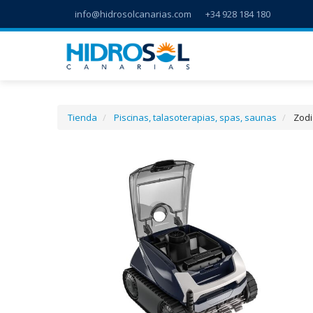
info@hidrosolcanarias.com
+34 928 184 180
Tienda
Piscinas, talasoterapias, spas, saunas
Zodi