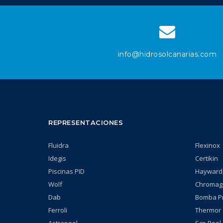
info@hidrosolcanarias.com
REPRESENTACIONES
Fluidra
Flexinox
Idegis
Certikin
Piscinas PID
Hayward,
Wolf
Chromag
Dab
Bomba P
Ferroli
Thermor