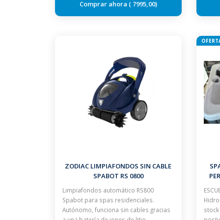
7995,00
OFERT
ZODIAC LIMPIAFONDOS SIN CABLE
SP
SPABOT RS 0800
PE
Limpiafondos automático RS800
ESCUE
Spabot para spas residenciales.
Hidro
Autónomo, funciona sin cables gracias
stock
a una batería de iones de litio
postv