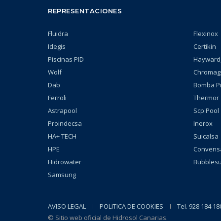
REPRESENTACIONES
Fluidra
Flexinox
Idegis
Certikin
Piscinas PID
Hayward,
Wolf
Chromag
Dab
Bomba P
Ferroli
Thermor
Astrapool
Scp Pool
Proindecsa
Inerox
HA+ TECH
Suicalsa
HPE
Convens
Hidrowater
Bubbles
Samsung
AVISO LEGAL
POLITICA DE COOKIES
Tel. 928 184 18
© Sitio web oficial de Hidrosol Canarias.