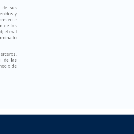
d de sus
tenidos y
 presente
ón de los
d; el mal
erminado
erceros.
i de las
 medio de