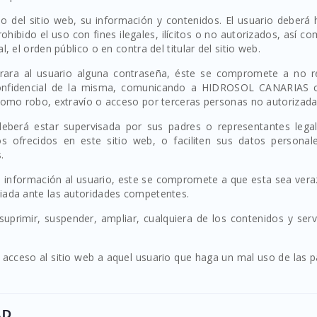
uso del sitio web, su información y contenidos. El usuario deberá
ibido el uso con fines ilegales, ilícitos o no autorizados, así co
, el orden público o en contra del titular del sitio web.
strara al usuario alguna contraseña, éste se compromete a no re
confidencial de la misma, comunicando a HIDROSOL CANARIAS c
 como robo, extravío o acceso por terceras personas no autorizada
berá estar supervisada por sus padres o representantes legal
s ofrecidos en este sitio web, o faciliten sus datos personale
.
ra información al usuario, este se compromete a que esta sea veraz 
ciada ante las autoridades competentes.
primir, suspender, ampliar, cualquiera de los contenidos y servi
l acceso al sitio web a aquel usuario que haga un mal uso de las 
AD