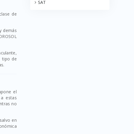
SAT
clase de
s y demás
HIDROSOL
culante,
 tipo de
as.
upone el
 a estas
entras no
 salvo en
conómica