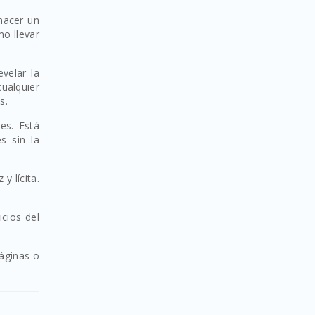
 hacer un
mo llevar
velar la
ualquier
s.
es. Está
s sin la
y lícita.
cios del
páginas o