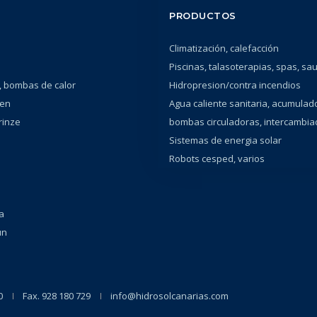
PRODUCTOS
Climatización, calefacción
Piscinas, talasoterapias, spas, sa
 bombas de calor
Hidropresion/contra incendios
en
Agua caliente sanitaria, acumulad
rinze
bombas circuladoras, intercambi
Sistemas de energia solar
Robots cesped, varios
a
un
0
Fax. 928 180 729
info@hidrosolcanarias.com