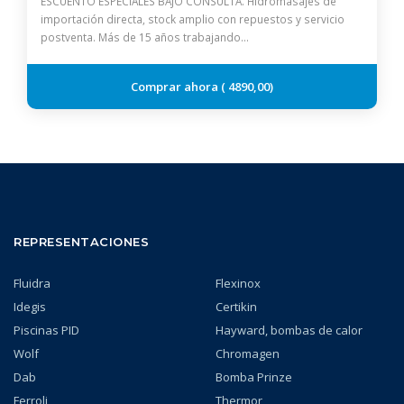
ESCUENTO ESPECIALES BAJO CONSULTA. Hidromasajes de
importación directa, stock amplio con repuestos y servicio
postventa. Más de 15 años trabajando…
4890,00
REPRESENTACIONES
Fluidra
Flexinox
Idegis
Certikin
Piscinas PID
Hayward, bombas de calor
Wolf
Chromagen
Dab
Bomba Prinze
Ferroli
Thermor