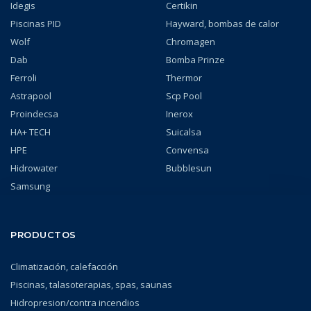
Idegis
Certikin
Piscinas PID
Hayward, bombas de calor
Wolf
Chromagen
Dab
Bomba Prinze
Ferroli
Thermor
Astrapool
Scp Pool
Proindecsa
Inerox
HA+ TECH
Suicalsa
HPE
Convensa
Hidrowater
Bubblesun
Samsung
PRODUCTOS
Climatización, calefacción
Piscinas, talasoterapias, spas, saunas
Hidropresion/contra incendios