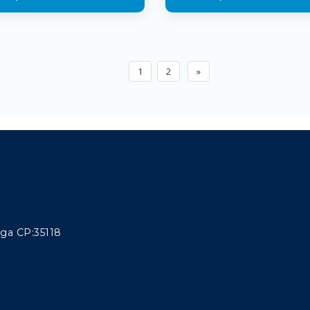
1
2
»
aga CP:35118