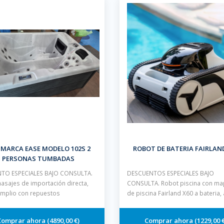
 MARCA EASE MODELO 102S 2
ROBOT DE BATERIA FAIRLAN
PERSONAS TUMBADAS
TO ESPECIALES BAJO CONSULTA.
DESCUENTOS ESPECIALES BAJO
asajes de importación directa,
CONSULTA. Robot piscina con m
amplio con repuestos
de piscina Fairland X60 a bateria, 
4890,00 €
1229,00 