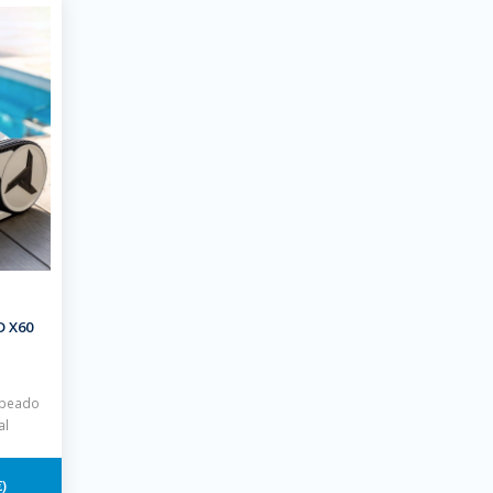
D X60
apeado
al
€