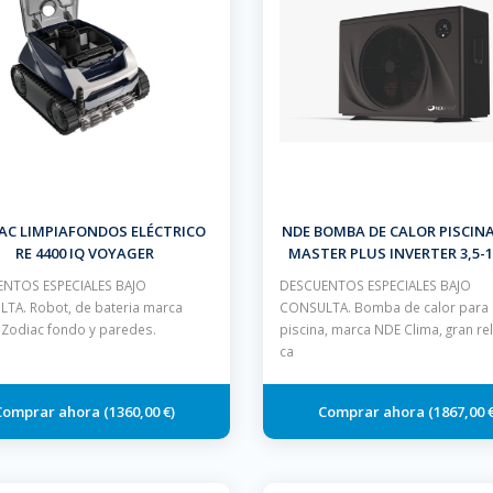
AC LIMPIAFONDOS ELÉCTRICO
NDE BOMBA DE CALOR PISCINA
RE 4400 IQ VOYAGER
MASTER PLUS INVERTER 3,5-1
GAS R32, CON WIFI INCORP
NTOS ESPECIALES BAJO
DESCUENTOS ESPECIALES BAJO
TA. Robot, de bateria marca
CONSULTA. Bomba de calor para
a Zodiac fondo y paredes.
piscina, marca NDE Clima, gran re
ca
1360,00 €
1867,00 