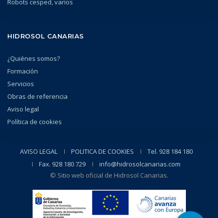
Robots cesped, varios
HIDROSOL CANARIAS
¿Quiénes somos?
Formación
Servicios
Obras de referencia
Aviso legal
Política de cookies
AVISO LEGAL
POLITICA DE COOKIES
Tel. 928 184 180
Fax. 928 180 729
info@hidrosolcanarias.com
© Sitio web oficial de Hidrosol Canarias.