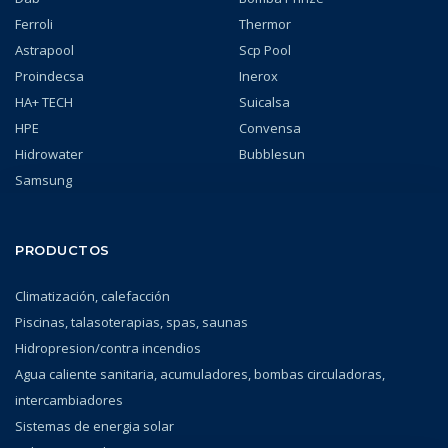
Ferroli
Thermor
Astrapool
Scp Pool
Proindecsa
Inerox
HA+ TECH
Suicalsa
HPE
Convensa
Hidrowater
Bubblesun
Samsung
PRODUCTOS
Climatización, calefacción
Piscinas, talasoterapias, spas, saunas
Hidropresion/contra incendios
Agua caliente sanitaria, acumuladores, bombas circuladoras,
intercambiadores
Sistemas de energia solar