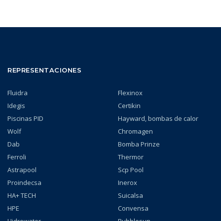
REPRESENTACIONES
Fluidra
Flexinox
Idegis
Certikin
Piscinas PID
Hayward, bombas de calor
Wolf
Chromagen
Dab
Bomba Prinze
Ferroli
Thermor
Astrapool
Scp Pool
Proindecsa
Inerox
HA+ TECH
Suicalsa
HPE
Convensa