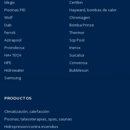
Idegis
Certikin
Piscinas PID
Hayward, bombas de calor
Wolf
Chromagen
Dab
Bomba Prinze
Ferroli
Thermor
Astrapool
Scp Pool
Proindecsa
Inerox
HA+ TECH
Suicalsa
HPE
Convensa
Hidrowater
Bubblesun
Samsung
PRODUCTOS
Climatización, calefacción
Piscinas, talasoterapias, spas, saunas
Hidropresion/contra incendios