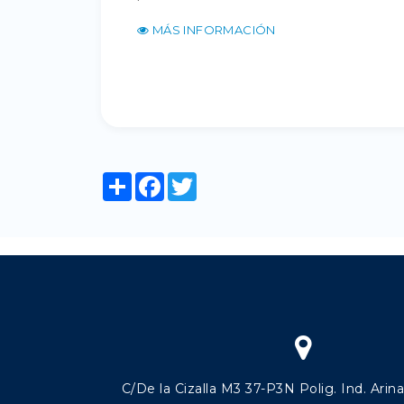
MÁS INFORMACIÓN
Share
Facebook
Twitter
C/De la Cizalla M3 37-P3N Polig. Ind. Arin