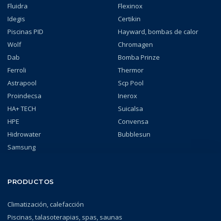
Fluidra
Flexinox
Idegis
Certikin
Piscinas PID
Hayward, bombas de calor
Wolf
Chromagen
Dab
Bomba Prinze
Ferroli
Thermor
Astrapool
Scp Pool
Proindecsa
Inerox
HA+ TECH
Suicalsa
HPE
Convensa
Hidrowater
Bubblesun
Samsung
PRODUCTOS
Climatización, calefacción
Piscinas, talasoterapias, spas, saunas