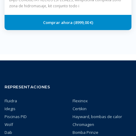
ZONA DE MASAJE, CALEFACTOR DE 3 KW, FOCOS LED Y
zona de hidromasaje, kit conjunto todo i
OZONO, CON ZONA DE MASAJE CON 5 JETS Y ESCALERA
INTERIOR
8999,00 €
REPRESENTACIONES
Fluidra
Flexinox
Idegis
Certikin
Piscinas PID
Hayward, bombas de calor
Wolf
Chromagen
Dab
Bomba Prinze