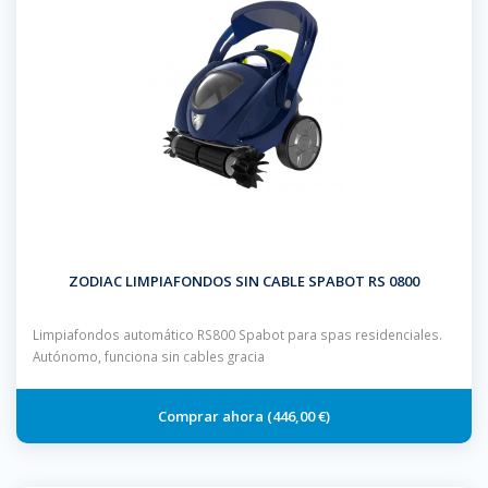
ZODIAC LIMPIAFONDOS SIN CABLE SPABOT RS 0800
Limpiafondos automático RS800 Spabot para spas residenciales.
Autónomo, funciona sin cables gracia
446,00 €