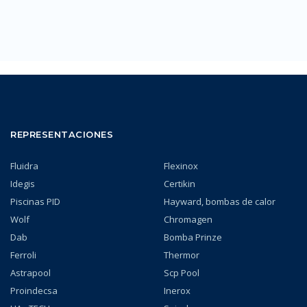
REPRESENTACIONES
Fluidra
Flexinox
Idegis
Certikin
Piscinas PID
Hayward, bombas de calor
Wolf
Chromagen
Dab
Bomba Prinze
Ferroli
Thermor
Astrapool
Scp Pool
Proindecsa
Inerox